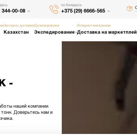
русь
по Беларуси
О
) 344-00-08
+375 (29) 6666-565
вка
Экспресс доставка
Грузоперевозки
Интернет-магазинам
Казахстан
Экспедирование
Доставка на маркетпле
 -
аботы нашей компании.
 тонн. Доверьтесь нам и
зчика.