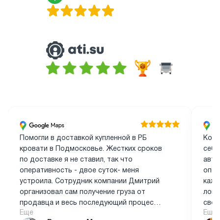
Помогли в доставкой купленной в РБ
Комп
кровати в Подмосковье. Жестких сроков
себя
по доставке я не ставил, так что
авто
оперативность - двое суток- меня
опер
устроила. Сотрудник компании Дмитрий
кажд
организовал сам получение груза от
логи
продавца и весь последующий процесс,
свое
Еще
Еще
все время был на связи по вотсапп. Одно
этап