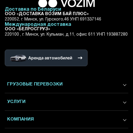
Доставка по Беларуси
ООО «ДОСТАВКА ВОЗИМ БАЙ ПЛЮС»
220052, г. Минск, ул. Гурского,46 УНП 691337146
Международная доставка
ООО «БЕЛРОСГРУЗ»
220100 , г. Минск, ул. Кульман, д.11, офис 611 УНП 193887280
Аренда автомобилей
ГРУЗОВЫЕ ПЕРЕВОЗКИ
Международные грузоперевозки
УСЛУГИ
Грузоперевозки в / из России
Грузоперевозки в / из Москвы
Экспедирование
КОМПАНИЯ
Грузоперевозки в / из Питера
Посылки и товары из интернет-магазинов
Доставка Москва - Санкт-Петербург