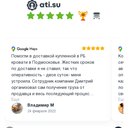
Помогли в доставкой купленной в РБ
Комп
кровати в Подмосковье. Жестких сроков
себя
по доставке я не ставил, так что
авто
оперативность - двое суток- меня
опер
устроила. Сотрудник компании Дмитрий
кажд
организовал сам получение груза от
логи
продавца и весь последующий процесс,
свое
Еще
Еще
все время был на связи по вотсапп. Одно
этап
Владимир М
из самых позитивных общений с
сотр
24 февраля 2022
подрядчиком за последнее время. Сам
буду пользоваться и другим могу смело
рекомендовать. Ценник за услугу был