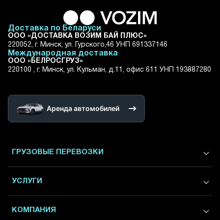
Доставка по Беларуси
ООО «ДОСТАВКА ВОЗИМ БАЙ ПЛЮС»
220052, г. Минск, ул. Гурского,46 УНП 691337146
Международная доставка
ООО «БЕЛРОСГРУЗ»
220100 , г. Минск, ул. Кульман, д.11, офис 611 УНП 193887280
Аренда автомобилей
ГРУЗОВЫЕ ПЕРЕВОЗКИ
Международные грузоперевозки
УСЛУГИ
Грузоперевозки в / из России
Грузоперевозки в / из Москвы
Экспедирование
КОМПАНИЯ
Грузоперевозки в / из Питера