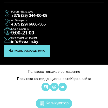
Посылки и товары из интернет-магазинов
Доставка Москва - Санкт-Петербург
Все направления
Контакты
Грузоперевозки по РБ
Россия-Беларусь
О нас
Грузоперевозки по Минску
+375 (29) 344-00-08
Партнерам
по Беларуси
+375 (29) 6666-565
Новости
Без выходных
9:00-21:00
По любым вопросам
info@vozim.by
Написать руководителю
Пользовательское соглашение
Политика конфиденциальности
Карта сайта
Калькулятор