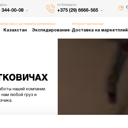
русь
по Беларуси
О
) 344-00-08
+375 (29) 6666-565
вка
Экспресс доставка
Грузоперевозки
Интернет-магазинам
Казахстан
Экспедирование
Доставка на маркетпле
ТКОВИЧАХ
аботы нашей компании.
 нам любой груз и
зчика.