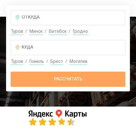
Туров
/
Минск
/
Витебск
/
Гродно
Туров
/
Гомель
/
Брест
/
Могилев
РАССЧИТАТЬ