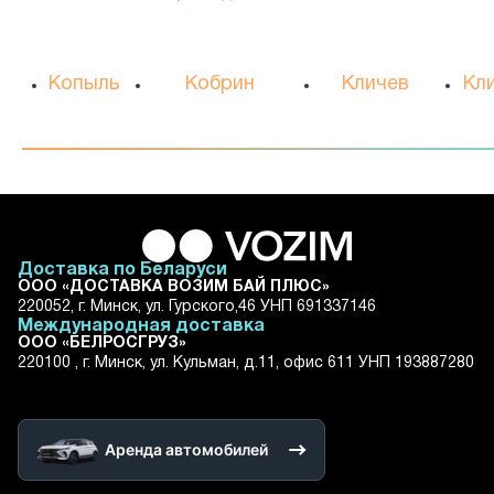
Копыль
Кобрин
Кличев
Кл
Доставка по Беларуси
ООО «ДОСТАВКА ВОЗИМ БАЙ ПЛЮС»
220052, г. Минск, ул. Гурского,46 УНП 691337146
Международная доставка
ООО «БЕЛРОСГРУЗ»
220100 , г. Минск, ул. Кульман, д.11, офис 611 УНП 193887280
Аренда автомобилей