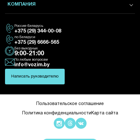
Грузоперевозки в / из Москвы
Экспедирование
КОМПАНИЯ
Грузоперевозки в / из Питера
Посылки и товары из интернет-магазинов
Доставка Москва - Санкт-Петербург
Все направления
Контакты
Грузоперевозки по РБ
Россия-Беларусь
О нас
Грузоперевозки по Минску
+375 (29) 344-00-08
Партнерам
по Беларуси
+375 (29) 6666-565
Новости
Без выходных
9:00-21:00
По любым вопросам
info@vozim.by
Написать руководителю
Пользовательское соглашение
Политика конфиденциальности
Карта сайта