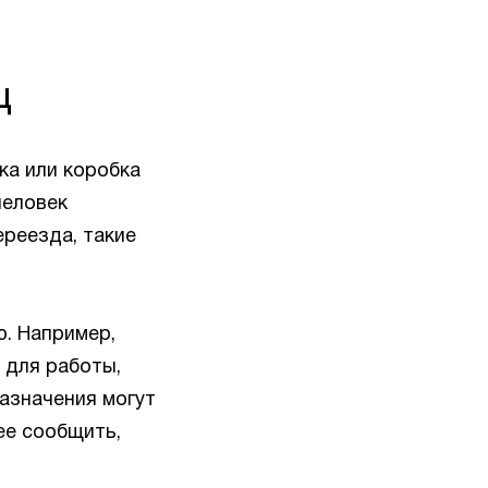
ц
ка или коробка
человек
ереезда, такие
ю. Например,
 для работы,
азначения могут
ее сообщить,