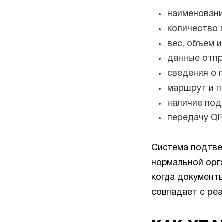
наименовани
количество 
вес, объем и
данные отпр
сведения о 
маршрут и п
наличие под
передачу QR
Система подтве
нормальной орг
когда документ
совпадает с ре