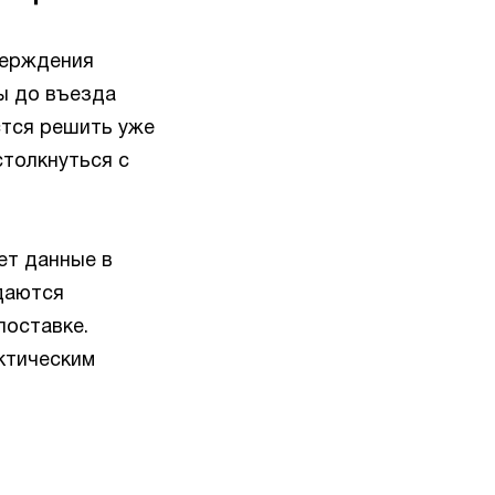
верждения
ы до въезда
стся решить уже
столкнуться с
ет данные в
даются
поставке.
ктическим