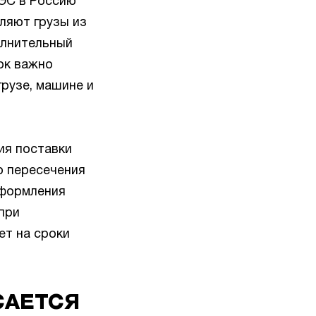
АЭС в Россию
ляют грузы из
олнительный
ок важно
грузе, машине и
ия поставки
о пересечения
оформления
при
ет на сроки
САЕТСЯ