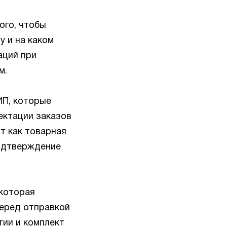
ого, чтобы
у и на каком
аций при
м.
ИП, которые
ектации заказов
т как товарная
подтверждение
 которая
перед отправкой
тии и комплект