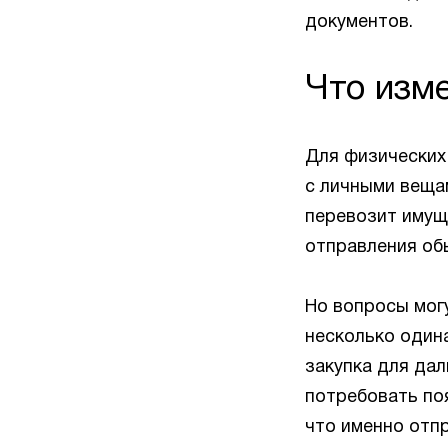
документов.
Что изм
Для физических 
с личными веща
перевозит имуще
отправления об
Но вопросы могу
несколько один
закупка для да
потребовать поя
что именно отпр