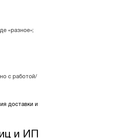
де «разное»;
но с работой/
ия доставки и
иц и ИП